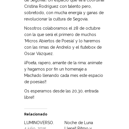
de Segovia!! Un espacio que va a coordinar
Cristina Rodríguez con talento pero,
sobretodo, con mucha energía y ganas de
revolucionar la cultura de Segovia.
Nosotros colaboramos el 28 de octubre
con la que será el primero de muchos
‘Micros Abiertos de Poesía’ y lo haremos
con las rimas de Andrelo y el flutebox de
Oscar Vázquez.
¡¡Poeta, rapero, amante de la rima: anímate
y hagamos por fin un homenaje
a
Machado llenando cada mes este espacio
de poesías!!
Os esperamos desde las 20,30, entrada
libre!!
Relacionado
LUMINOVERSO.
Noche de Luna
4 julio, 2015
Llena!! Ritmo y