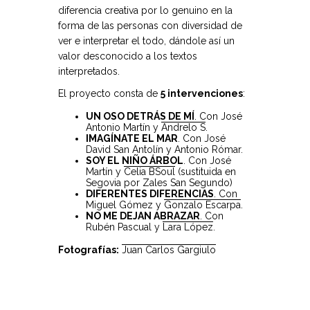
diferencia creativa por lo genuino en la
forma de las personas con diversidad de
ver e interpretar el todo, dándole así un
valor desconocido a los textos
interpretados.
El proyecto consta de
5 intervenciones
:
UN OSO DETRÁS DE MÍ
. Con José
Antonio Martín y
Andrelo S
.
IMAGÍNATE EL MAR
. Con José
David San Antolín y Antonio Rómar.
SOY EL NIÑO ÁRBOL
. Con José
Martín y
Celia BSoul
(sustituida en
Segovia por Zales San Segundo)
DIFERENTES DIFERENCIAS
. Con
Miguel Gómez y
Gonzalo Escarpa
.
NO ME DEJAN ABRAZAR
. Con
Rubén Pascual y
Lara López
.
Fotografías:
Juan Carlos Gargiulo