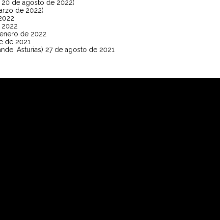
) 20 de agosto de 2022)
arzo de 2022)
 2022
e 2022
 enero de 2022
e de 2021
nde, Asturias) 27 de agosto de 2021