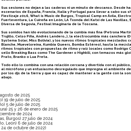
Sus sesiones no dejan a las caderas ni un minuto de descanso. Desde h
escenarios de España, Francia, Italia y Portugal para llevar a cabo sus 
Fiestizaje 2016, What is Music de Burgos, Tropical Camp en Ávila, Electr
Fuerteventura, La Cuireña en León, LA Txonda del Katxi de Las Navillas, S
Diversa de Segovia, Festival Imaginaria de la Toscana.
Sus sonidos han ido evolucionando de la cumbia más fina (Petrona Martín
Trujillo, Celso Piña, Andrés Landero…), la electrocumbia más canchera
Systema Solar, Miss Bolivia), y los nuevos ritmos tropicales mezclados 
Blanche, Mueveloreina, Kumbia Queers, Bomba Estéreo), hasta la mezcla
ritmos tropicales con propuestas de ritmo y raíz locales como Rodrigo 
sello Breaking Bass como The Gardener o Highkili, con temazos más gl
Prato, Branko o Lua Preta.
Todo ello lo combina con una relación cercana y divertida con el público
al micrófono y un entusiasmo desregulado que impregna el ambiente d
por los djs de la tierra y que es capaz de mantener a la gente con la son
abajo.
 agosto de 2025
zo) 19 de julio de 2025
ño) 5 de julio de 2025
tura) 25 y 26 de enero de 2025
iciembre de 2024
ías, Burgos) 27 julio de 2024
ño, León) 6 de julio de 2024
) 24 de octubre de 2022)