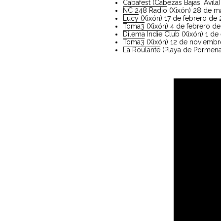
Cabafest (Cabezas Bajas, Ávila
NC 248 Radio
(Xixón) 28 de m
Lucy
(Xixón) 17 de febrero de
Toma3
(Xixón) 4 de febrero d
Dilema Indie Club
(Xixón) 1 de
Toma3
(Xixón) 12 de noviembr
La Roulante
(Playa de Pormena