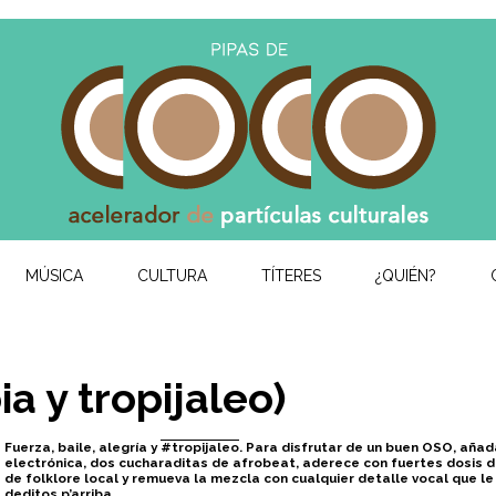
MÚSICA
CULTURA
TÍTERES
¿QUIÉN?
a y tropijaleo)
Fuerza, baile, alegría y
#tropijaleo
. Para disfrutar de un buen OSO, añad
electrónica, dos cucharaditas de afrobeat, aderece con fuertes dosis de
de folklore local y remueva la mezcla con cualquier detalle vocal que l
deditos p’arriba.