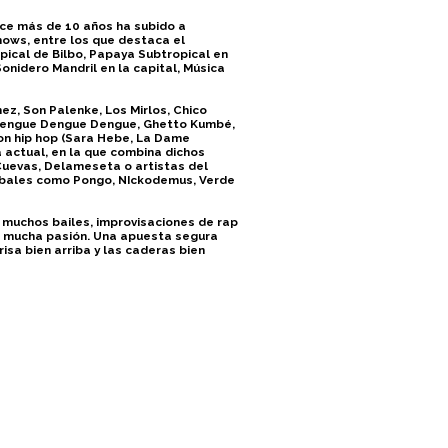
ace más de 10 años ha subido a
shows, entre los que destaca el
opical de Bilbo, Papaya Subtropical en
onidero Mandril en la capital, Música
ez, Son Palenke, Los Mirlos, Chico
 (Dengue Dengue Dengue, Ghetto Kumbé,
con hip hop (Sara Hebe, La Dame
 actual, en la que combina dichos
Cuevas, Delameseta o artistas del
obales como Pongo, NIckodemus, Verde
, muchos bailes, improvisaciones de rap
e mucha pasión. Una apuesta segura
risa bien arriba y las caderas bien