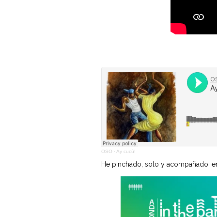
OSO
·
Ay cucú!
He pinchado, solo y acompañado, en