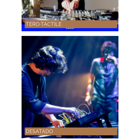
TERO·TÁCTILE
DESATADO