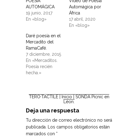
POESÍA
Vídeo de Poesía
AUTOMÁGICA
Automágica por
19 junio, 2017
África
En «blog»
17 abril, 2020
En «blog»
Daré poesía en el
Mercadito del
RamaCafé.
7 diciembre, 2015
En «Mercaditos.
Poesía recién
hecha.»
TERO·TÁCTILE
| Inicio |
SONDA Picnic en
Léon.
Deja una respuesta
Tu dirección de correo electrónico no será
publicada.
Los campos obligatorios están
marcados con
*