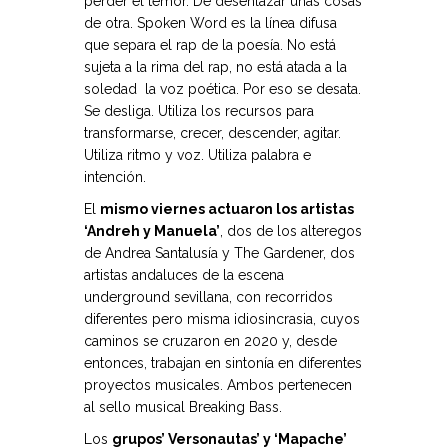
perder el temor. De desenlazar unas cosas
de otra. Spoken Word es la línea difusa
que separa el rap de la poesía. No está
sujeta a la rima del rap, no está atada a la
soledad la voz poética. Por eso se desata.
Se desliga. Utiliza los recursos para
transformarse, crecer, descender, agitar.
Utiliza ritmo y voz. Utiliza palabra e
intención.
El
mismo viernes actuaron los artistas
‘Andreh y Manuela’
, dos de los alteregos
de Andrea Santalusía y The Gardener, dos
artistas andaluces de la escena
underground sevillana, con recorridos
diferentes pero misma idiosincrasia, cuyos
caminos se cruzaron en 2020 y, desde
entonces, trabajan en sintonía en diferentes
proyectos musicales. Ambos pertenecen
al sello musical Breaking Bass.
Los
grupos’ Versonautas’ y ‘Mapache’