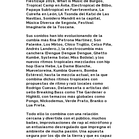
Fiestizaje 2016, What is Music de Burgos,
Tropical Camp en Ávila, Electropical de Bilbo,
Papaya Subtropical en Fuerteventura, La
Cuireña en León, LA Txonda del Katxi de Las
Navillas, Sonidero Mandril en la capital,
Música Diversa de Segovia, Festival
Imaginaria de la Toscana.
Sus sonidos han ido evolucionando de la
cumbia más fina (Petrona Martínez, Son
Palenke, Los Mirlos, Chico Trujillo, Celso Piña,
Andrés Landero…), la electrocumbia más
canchera (Dengue Dengue Dengue, Ghetto
Kumbé, Systema Solar, Miss Bolivia), y los
nuevos ritmos tropicales mezclados con hip
hop (Sara Hebe, La Dame Blanche,
Mueveloreina, Kumbia Queers, Bomba
Estéreo), hasta la mezcla actual, en la que
combina dichos ritmos tropicales con
propuestas de ritmo y raíz locales como
Rodrigo Cuevas, Delameseta o artistas del
sello Breaking Bass como The Gardener o
Highkili, con temazos más globales como
Pongo, NIckodemus, Verde Prato, Branko o
Lua Preta.
Todo ello lo combina con una relación
cercana y divertida con el público, muchos
bailes, improvisaciones de rap al micrófono y
un entusiasmo desregulado que impregna el
ambiente de mucha pasión. Una apuesta
segura por los djs de la tierra y que es capaz