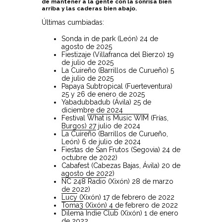
de mantener a la gente con la sonrisa bien
arriba y las caderas bien abajo.
Últimas cumbiadas:
Sonda in de park (León) 24 de
agosto de 2025
Fiestizaje (Villafranca del Bierzo) 19
de julio de 2025
La Cuireño (Barrillos de Curueño) 5
de julio de 2025
Papaya Subtropical (Fuerteventura)
25 y 26 de enero de 2025
Yabadubbadub (Ávila) 25 de
diciembre de 2024
Festival
What is Music WIM
(Frías,
Burgos) 27 julio de 2024
La Cuireño
(Barrillos de Curueño,
León) 6 de julio de 2024
Fiestas de San Frutos (Segovia) 24 de
octubre de 2022)
Cabafest (Cabezas Bajas, Ávila) 20 de
agosto de 2022)
NC 248 Radio
(Xixón) 28 de marzo
de 2022)
Lucy
(Xixón) 17 de febrero de 2022
Toma3
(Xixón) 4 de febrero de 2022
Dilema Indie Club
(Xixón) 1 de enero
de 2022